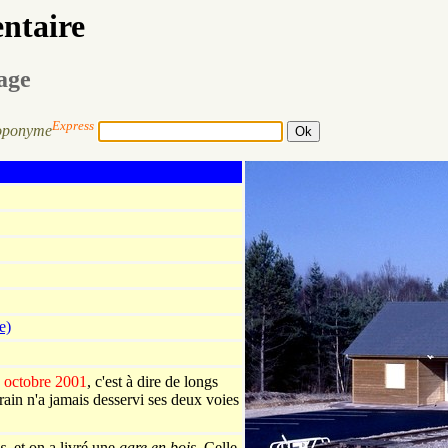
entaire
sage
Express
oponyme
e)
 octobre 2001
, c'est à dire de longs
rain n'a jamais desservi ses deux voies
s
, et on a livré une
gare en bois
. Celle-