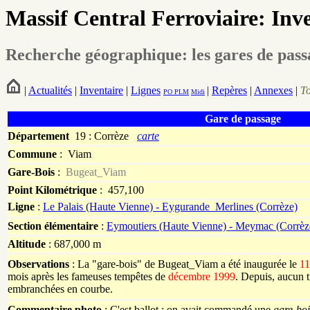
Massif Central Ferroviaire: Inv
Recherche géographique: les gares de pas
|
Actualités
|
Inventaire
|
Lignes
|
Repères
|
Annexes
|
T
PO
PLM
Midi
Gare de passage
Département
19 : Corrèze
carte
Commune
:
Viam
Gare-Bois
:
Bugeat_Viam
Point Kilométrique
: 457,100
Ligne
:
Le Palais (Haute Vienne) - Eygurande_Merlines (Corrèze)
Section élémentaire
:
Eymoutiers (Haute Vienne) - Meymac (Corrèz
Altitude
: 687,000 m
Observations
: La "gare-bois" de Bugeat_Viam a été inaugurée le
11
mois après les fameuses tempêtes de
décembre 1999
. Depuis, aucun t
embranchées en courbe.
Commentaire photo
: C'est ballot : on avait commandé une
gare-boi