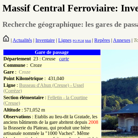
Massif Central Ferroviaire: Inv
Recherche géographique: les gares de pas
|
Actualités
|
Inventaire
|
Lignes
|
Repères
|
Annexes
|
T
PO
PLM
Midi
Gare de passage
Département
23 : Creuse
carte
Commune
:
Croze
Gare
:
Croze
Point Kilométrique
: 431,040
Ligne
:
Busseau d'Ahun (Creuse) - Ussel
(Corrèze)
Section élémentaire
:
Felletin - la Courtine
(Creuse)
Altitude
: 571,052 m
Observations
: Etablis au lieu-dit la Gratade, les
anciens bâtiments de la gare abritent depuis
2008
la Brasserie du Plateau, qui produit une bière
artisanale nommée la "1000 Vaches". Même