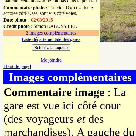
blanche, cette boisson ne fait pas dans le petit lait.
Commentaire photo
: L'ancien BV et sa halle
accolée côté Ussel sont vus côté voies.
Date photo
:
02/08/2015
Crédit photo
:
Simon
LABUSSIERE
2 images complémentaires
Liste départementale des gares
Me joindre
[
Haut de page
]
Images complémentaires
Commentaire image
: La
gare est vue ici côté cour
(des voyageurs
et
des
marchandises). A gauche du