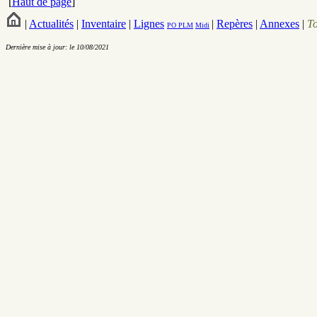
[
Haut de page
]
|
Actualités
|
Inventaire
|
Lignes
|
Repères
|
Annexes
|
T
PO
PLM
Midi
Dernière mise à jour: le 10/08/2021