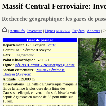
Massif Central Ferroviaire: Inv
Recherche géographique: les gares de pas
|
Actualités
|
Inventaire
|
Lignes
|
Repères
|
Annexes
|
T
PO
PLM
Midi
Gare de passage
Département
12 : Aveyron
carte
Commune
:
Sévérac d'Aveyron
Gare
:
Engayresque
Point Kilométrique
: 570,521
Ligne
:
Béziers (Hérault) - Neussargues (Cantal)
Section élémentaire
:
Millau - Sévérac le
Château (Aveyron)
Altitude
: 839,000 m
Observations
: La halte d'Engayresque marque la
fin de la rampe la plus dure de la ligne des
Causses, celle qui, en venant du sud, hisse la voie
depuis Aguessac en rampe de 33 pour mille sur
15 km.