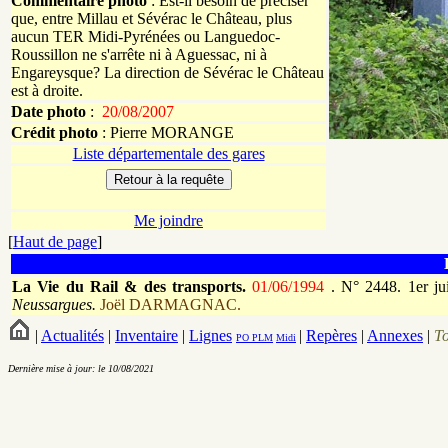
Commentaire photo
: Est-il besoin de préciser
que, entre Millau et Sévérac le Château, plus
aucun TER Midi-Pyrénées ou Languedoc-
Roussillon ne s'arrête ni à Aguessac, ni à
Engareysque? La direction de Sévérac le Château
est à droite.
Date photo
:
20/08/2007
Crédit photo
:
Pierre
MORANGE
Liste départementale des gares
Me joindre
[
Haut de page
]
La Vie du Rail & des transports.
01/06/1994
.
N° 2448. 1er ju
Neussargues.
Joël DARMAGNAC.
|
Actualités
|
Inventaire
|
Lignes
|
Repères
|
Annexes
|
T
PO
PLM
Midi
Dernière mise à jour: le 10/08/2021