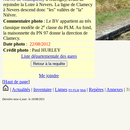
rejoindre la Loire à Nevers. La ligne de Clamecy
à Nevers descend donc "les" vallées de "la"
Nièvre.
Commentaire photo
: Le BV appartient au très
e
classique modèle de 2
classe du PLM. Au fond,
la maisonnette du PN 97 donne la direction de
Clamecy.
Date photo
:
22/08/2012
Crédit photo
:
Paul
HURLEY
Liste départementale des gares
Me joindre
[
Haut de page
]
|
Actualités
|
Inventaire
|
Lignes
|
Repères
|
Annexes
|
T
PO
PLM
Midi
Dernière mise à jour: le 10/08/2021