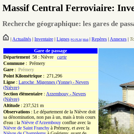
Massif Central Ferroviaire: Inv
Recherche géographique: les gares de pas
|
Actualités
|
Inventaire
|
Lignes
|
Repères
|
Annexes
|
T
PO
PLM
Midi
Gare de passage
Département
58 : Nièvre
carte
Commune
:
Prémery
Gare
:
Prémery
Point Kilométrique
: 271,296
Ligne
:
Laroche_Migennes (Yonne) - Nevers
(Nièvre)
Section élémentaire
:
Arzembouy - Nevers
(Nièvre)
Altitude
: 237,521 m
Observations
: Le département de la Nièvre doit
sa dénomination, non pas à un, mais à trois cours
d'eau : la
Nièvre d'Arzembouy
conflue avec la
Nièvre de Saint Franchy
à Prémery, et avec la
Nièvre de Champlemy
à Guérigny, avant de