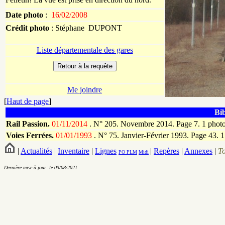
Date photo
:
16/02/2008
Crédit photo
:
Stéphane
DUPONT
Liste départementale des gares
Me joindre
[
Haut de page
]
Bib
Rail Passion.
01/11/2014
.
N° 205. Novembre 2014. Page 7. 1 phot
Voies Ferrées.
01/01/1993
.
N° 75. Janvier-Février 1993. Page 43. 
|
Actualités
|
Inventaire
|
Lignes
|
Repères
|
Annexes
|
T
PO
PLM
Midi
Dernière mise à jour: le 03/08/2021