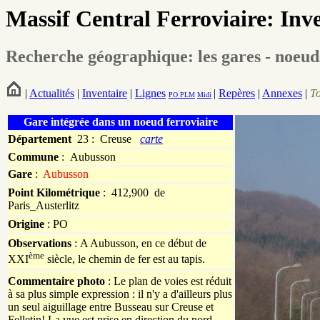
Massif Central Ferroviaire: Inv
Recherche géographique: les gares - noeud
|
Actualités
|
Inventaire
|
Lignes
|
Repères
|
Annexes
|
T
PO
PLM
Midi
Gare intégrée dans un noeud ferroviaire
Département
23 : Creuse
carte
Commune
:
Aubusson
Gare
:
Aubusson
Point Kilométrique
: 412,900 de
Paris_Austerlitz
Origine
: PO
Observations
: A Aubusson, en ce début de
ème
XXI
siècle, le chemin de fer est au tapis.
Commentaire photo
: Le plan de voies est réduit
à sa plus simple expression : il n'y a d'ailleurs plus
un seul aiguillage entre Busseau sur Creuse et
Felletin! La vue est prise en direction du nord.