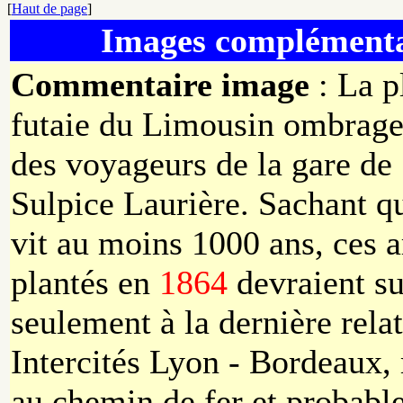
[
Haut de page
]
Images complémenta
Commentaire image
: La p
futaie du Limousin ombrage
des voyageurs de la gare de 
Sulpice Laurière. Sachant q
vit au moins 1000 ans, ces a
plantés en
1864
devraient su
seulement à la dernière rela
Intercités Lyon - Bordeaux,
au chemin de fer et probabl