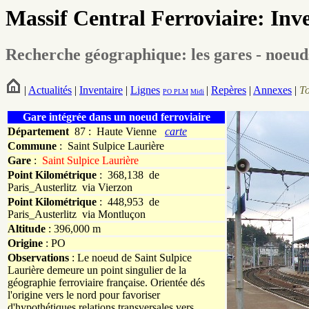
Massif Central Ferroviaire: Inv
Recherche géographique: les gares - noeud
|
Actualités
|
Inventaire
|
Lignes
|
Repères
|
Annexes
|
T
PO
PLM
Midi
Gare intégrée dans un noeud ferroviaire
Département
87 : Haute Vienne
carte
Commune
:
Saint Sulpice Laurière
Gare
:
Saint Sulpice Laurière
Point Kilométrique
: 368,138 de
Paris_Austerlitz via Vierzon
Point Kilométrique
: 448,953 de
Paris_Austerlitz via Montluçon
Altitude
: 396,000 m
Origine
: PO
Observations
: Le noeud de Saint Sulpice
Laurière demeure un point singulier de la
géographie ferroviaire française. Orientée dés
l'origine vers le nord pour favoriser
d'hypothétiques relations transversales vers