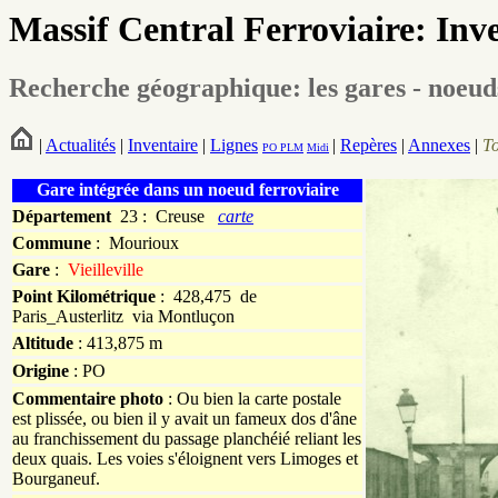
Massif Central Ferroviaire: Inv
Recherche géographique: les gares - noeud
|
Actualités
|
Inventaire
|
Lignes
|
Repères
|
Annexes
|
T
PO
PLM
Midi
Gare intégrée dans un noeud ferroviaire
Département
23 : Creuse
carte
Commune
:
Mourioux
Gare
:
Vieilleville
Point Kilométrique
: 428,475 de
Paris_Austerlitz via Montluçon
Altitude
: 413,875 m
Origine
: PO
Commentaire photo
: Ou bien la carte postale
est plissée, ou bien il y avait un fameux dos d'âne
au franchissement du passage planchéié reliant les
deux quais. Les voies s'éloignent vers Limoges et
Bourganeuf.