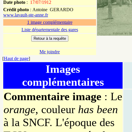
Date photo
:
17/07/1912
Crédit photo
:
Antoine
GERARDO
www.lavault-ste-anne.fr
1 image complémentaire
Liste départementale des gares
Me joindre
[
Haut de page
]
Images
complémentaires
Commentaire image
: Le
orange
, couleur
has been
à la SNCF. L'époque des