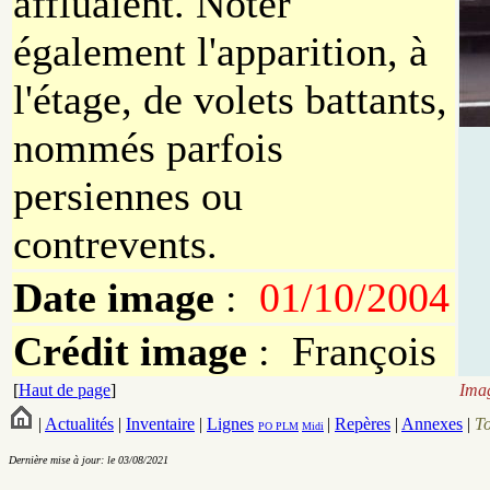
affluaient. Noter
également l'apparition, à
l'étage, de volets battants,
nommés parfois
persiennes ou
contrevents.
Date image
:
01/10/2004
Crédit image
: François
[
Haut de page
]
Imag
|
Actualités
|
Inventaire
|
Lignes
|
Repères
|
Annexes
|
T
PO
PLM
Midi
Dernière mise à jour: le 03/08/2021