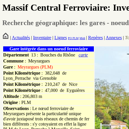
Massif Central Ferroviaire: Inv
Recherche géographique: les gares - noeud
|
Actualités
|
Inventaire
|
Lignes
|
Repères
|
Annexes
|
T
PO
PLM
Midi
Gare intégrée dans un noeud ferroviaire
Département
13 : Bouches du Rhône
carte
Commune
:
Meyrargues
Gare
:
Meyrargues (PLM)
Point Kilométrique
: 382,048 de
Lyon_Perrache via Grenoble
Point Kilométrique
: 210,247 de Nice
Point Kilométrique
: 47,000 de Eyguières
Altitude
: 206,803 m
Origine
: PLM
Observations
: Le nœud ferroviaire de
Meyrargues présente la particularité unique
d'avoir juxtaposé trois réseaux de chemin de fer
bien différents : s'y cotoyaient en effet la ligne