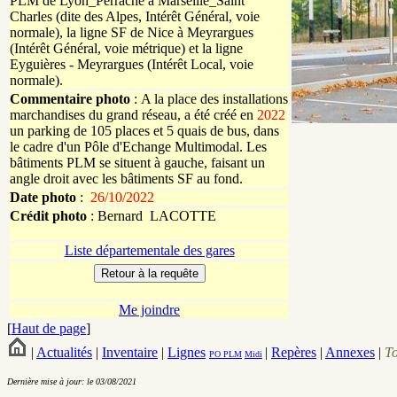
PLM de Lyon_Perrache à Marseille_Saint
Charles (dite des Alpes, Intérêt Général, voie
normale), la ligne SF de Nice à Meyrargues
(Intérêt Général, voie métrique) et la ligne
Eyguières - Meyrargues (Intérêt Local, voie
normale).
Commentaire photo
: A la place des installations
marchandises du grand réseau, a été créé en
2022
un parking de 105 places et 5 quais de bus, dans
le cadre d'un Pôle d'Echange Multimodal. Les
bâtiments PLM se situent à gauche, faisant un
angle droit avec les bâtiments SF au fond.
Date photo
:
26/10/2022
Crédit photo
:
Bernard
LACOTTE
Liste départementale des gares
Me joindre
[
Haut de page
]
|
Actualités
|
Inventaire
|
Lignes
|
Repères
|
Annexes
|
T
PO
PLM
Midi
Dernière mise à jour: le 03/08/2021