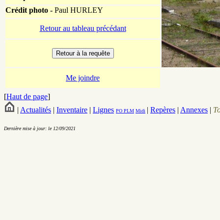
Crédit photo -
Paul HURLEY
Retour au tableau précédant
Me joindre
[
Haut de page
]
|
Actualités
|
Inventaire
|
Lignes
|
Repères
|
Annexes
|
T
PO
PLM
Midi
Dernière mise à jour: le 12/09/2021