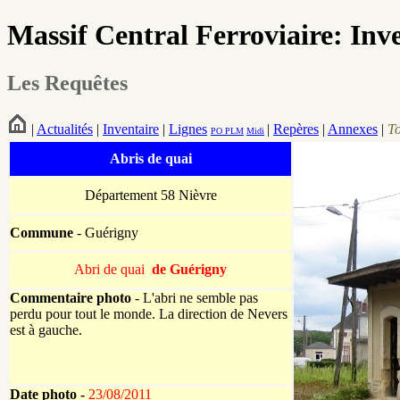
Massif Central Ferroviaire: Inv
Les Requêtes
|
Actualités
|
Inventaire
|
Lignes
|
Repères
|
Annexes
|
T
PO
PLM
Midi
Abris de quai
Département 58 Nièvre
Commune
- Guérigny
Abri de quai
de Guérigny
Commentaire photo
- L'abri ne semble pas
perdu pour tout le monde. La direction de Nevers
est à gauche.
Date photo -
23/08/2011