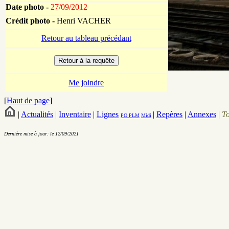
Date photo -
27/09/2012
Crédit photo -
Henri VACHER
Retour au tableau précédant
Me joindre
[
Haut de page
]
|
Actualités
|
Inventaire
|
Lignes
|
Repères
|
Annexes
|
T
PO
PLM
Midi
Dernière mise à jour: le 12/09/2021