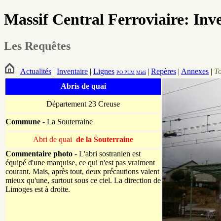
Massif Central Ferroviaire: Inv
Les Requêtes
|
Actualités
|
Inventaire
|
Lignes
|
Repères
|
Annexes
|
T
PO
PLM
Midi
Abris de quai
Département 23 Creuse
Commune
- La Souterraine
Abri de quai
de la Souterraine
Commentaire photo
- L'abri sostranien est
équipé d'une marquise, ce qui n'est pas vraiment
courant. Mais, après tout, deux précautions valent
mieux qu'une, surtout sous ce ciel. La direction de
Limoges est à droite.