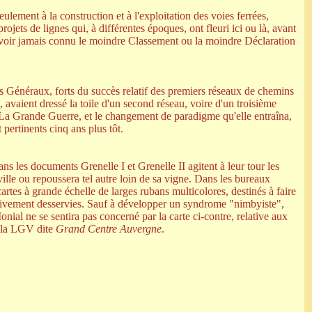
eulement à la construction et à l'exploitation des voies ferrées,
jets de lignes qui, à différentes époques, ont fleuri ici ou là, avant
s avoir jamais connu le moindre Classement ou la moindre Déclaration
ls Généraux, forts du succès relatif des premiers réseaux de chemins
t, avaient dressé la toile d'un second réseau, voire d'un troisième
. La Grande Guerre, et le changement de paradigme qu'elle entraîna,
t pertinents cinq ans plus tôt.
ns les documents Grenelle I et Grenelle II agitent à leur tour les
sa ville ou repoussera tel autre loin de sa vigne. Dans les bureaux
 cartes à grande échelle de larges rubans multicolores, destinés à faire
fectivement desservies. Sauf à développer un syndrome "nimbyiste",
ial ne se sentira pas concerné par la carte ci-contre, relative aux
e la LGV dite
Grand Centre Auvergne
.