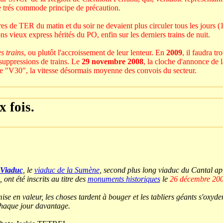
 le trés commode principe de précaution.
es de TER du matin et du soir ne devaient plus circuler tous les jours (1)
ns vieux express hérités du PO, enfin sur les derniers trains de nuit.
es trains
, ou plutôt l'accroissement de leur lenteur. En
2009
, il faudra t
 suppressions de trains. Le
29 novembre 2008
, la cloche d'annonce de l
 le "V30", la vitesse désormais moyenne des convois du secteur.
 fois.
 Viaduc
, le
viaduc de la Sumène
, second plus long viaduc du Cantal ap
, ont été inscrits au titre des
monuments historiques
le
26 décembre 20
ise en valeur, les choses tardent à bouger et les tabliers géants s'oxyde
haque jour davantage.