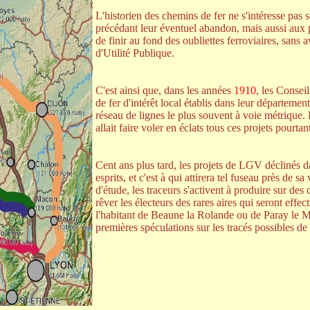
L'historien des chemins de fer ne s'intéresse pas s
précédant leur éventuel abandon, mais aussi aux pro
de finir au fond des oubliettes ferroviaires, san
d'Utilité Publique.
C'est ainsi que, dans les années
1910
, les Consei
de fer d'intérêt local établis dans leur départemen
réseau de lignes le plus souvent à voie métrique
allait faire voler en éclats tous ces projets pourtan
Cent ans plus tard, les projets de LGV déclinés da
esprits, et c'est à qui attirera tel fuseau près de 
d'étude, les traceurs s'activent à produire sur des
rêver les électeurs des rares aires qui seront ef
l'habitant de Beaune la Rolande ou de Paray le Mon
premières spéculations sur les tracés possibles d