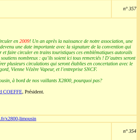
n° 357
irculer en
2009
! Un an après la naissance de notre association, une
 devenu une date importante avec la signature de la convention qui
et faire circuler en trains touristiques ces emblématiques autorails
 soutiens nombreux : qu’ils soient ici tous remerciés ! D’autres seront
er plusieurs circulations qui seront établies en concertation avec le
ord, Vienne Vézère Vapeur, et l’entreprise SNCF.
usin, à bord de nos vaillants X2800, pourquoi pas?
rd COEFFE
, Président.
a.fr/x2800-limousin
n° 354