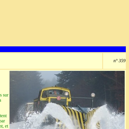
n° 359
s sur
a
tent
par
t, et