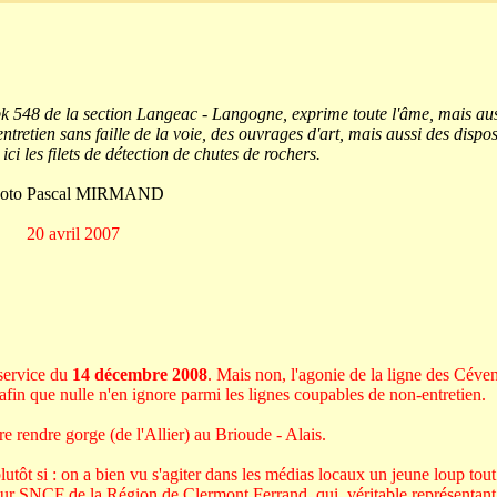
 pk 548 de la section Langeac - Langogne, exprime toute l'âme, mais aus
tretien sans faille de la voie, des ouvrages d'art, mais aussi des disposi
ici les filets de détection de chutes de rochers.
oto Pascal MIRMAND
20 avril 2007
 service du
14 décembre 2008
. Mais non, l'agonie de la ligne des Céven
, afin que nulle n'en ignore parmi les lignes coupables de non-entretien.
re rendre gorge (de l'Allier) au Brioude - Alais.
lutôt si : on a bien vu s'agiter dans les médias locaux un jeune loup tout
cteur SNCF de la Région de Clermont Ferrand, qui, véritable représentant 