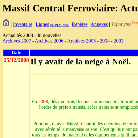
Massif Central Ferroviaire: Actu
Exp
|
Inventaire
|
Lignes
|
Repères
|
Annexes
|
Toponyme
PO
PLM
Midi
Actualités 2008 : 48 nouvelles
Archives 2007
-
Archives 2006
-
Archives 2005 - 2004 - 2003
Date
25/12/2008
Il y avait de la neige à Noël.
En
2008
, dés que trois flocons commencent à tourbillonn
l'ordre de préfets transis, et les trains sont remplac
Pourtant, dans le Massif Central, les chemins de fer tou
avec sérénité la mauvaise saison. C'est qu'ils n'ont pas
tous les temps : le matériel et les équipements qu'il fau