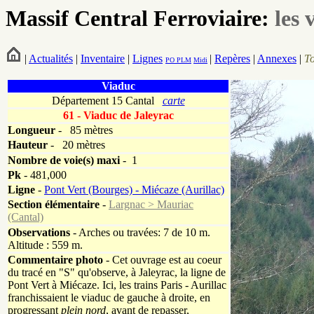
Massif Central Ferroviaire:
les 
|
Actualités
|
Inventaire
|
Lignes
|
Repères
|
Annexes
|
T
PO
PLM
Midi
Viaduc
Département 15 Cantal
carte
61 - Viaduc de Jaleyrac
Longueur
-
85 mètres
Hauteur
-
20 mètres
Nombre de voie(s)
maxi
- 1
Pk
-
481,000
Ligne
-
Pont Vert (Bourges) - Miécaze (Aurillac)
Section élémentaire
-
Largnac > Mauriac
(Cantal)
Observations
- Arches ou travées: 7 de 10 m.
Altitude : 559 m.
Commentaire photo
- Cet ouvrage est au coeur
du tracé en "S" qu'observe, à Jaleyrac, la ligne de
Pont Vert à Miécaze. Ici, les trains Paris - Aurillac
franchissaient le viaduc de gauche à droite, en
progressant
plein nord
, avant de repasser,