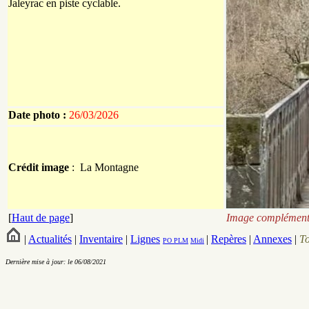
Jaleyrac en piste cyclable.
Date photo :
26/03/2026
Crédit image
: La Montagne
[
Haut de page
]
Image complémenta
|
Actualités
|
Inventaire
|
Lignes
|
Repères
|
Annexes
|
T
PO
PLM
Midi
Dernière mise à jour: le 06/08/2021