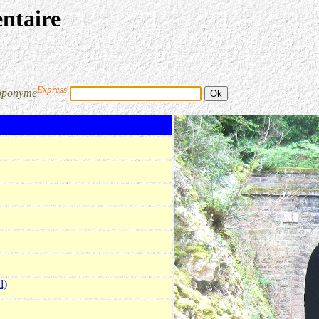
entaire
Express
oponyme
l)