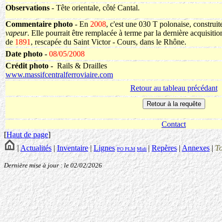
Observations
- Tête orientale, côté Cantal.
Commentaire photo
- En
2008
, c'est une 030 T polonaise, construi
vapeur
. Elle pourrait être remplacée à terme par la dernière acquisit
de
1891
, rescapée du Saint Victor - Cours, dans le Rhône.
Date photo -
08/05/2008
Crédit photo -
Rails & Drailles
www.massifcentralferroviaire.com
Retour au tableau précédant
Contact
[
Haut de page
]
|
Actualités
|
Inventaire
|
Lignes
|
Repères
|
Annexes
|
T
PO
PLM
Midi
Dernière mise à jour : le 02/02/2026