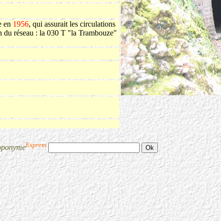
te en
1956
, qui assurait les circulations
ion du réseau : la 030 T "la Trambouze"
Express
oponyme