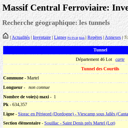
Massif Central Ferroviaire: Inv
Recherche géographique: les tunnels
|
Actualités
|
Inventaire
|
Lignes
|
Repères
|
Annexes
|
T
PO
PLM
Midi
Tunnel
Département 46 Lot
carte
Tunnel des Courtils
Commune
- Martel
Longueur
-
non connue
Nombre de voie(s) maxi
- 1
Pk
- 634,357
Ligne
-
Siorac en Périgord (Dordogne) - Viescamp sous Jallès (Canta
Section élémentaire
-
Souillac - Saint Denis près Martel (Lot)