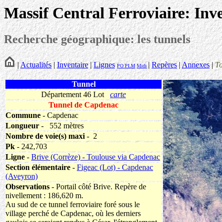
Massif Central Ferroviaire: Inv
Recherche géographique: les tunnels
|
Actualités
|
Inventaire
|
Lignes
|
Repères
|
Annexes
|
T
PO
PLM
Midi
Tunnel
Département 46 Lot
carte
Tunnel de Capdenac
Commune
- Capdenac
Longueur
-
552 mètres
Nombre de voie(s) maxi
- 2
Pk
- 242,703
Ligne
-
Brive (Corrèze) - Toulouse via Capdenac
Section élémentaire
-
Figeac (Lot) - Capdenac
(Aveyron)
Observations
- Portail côté Brive. Repère de
nivellement : 186,620 m.
Au sud de ce tunnel ferroviaire foré sous le
village perché de Capdenac, où les derniers