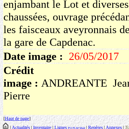
enjambant le Lot et diverses
chaussées, ouvrage précéda
les faisceaux aveyronnais d
la gare de Capdenac.
Date image :
26/05/2017
Crédit
image :
ANDREANTE Jea
Pierre
[
Haut de page
]
|
Actualités
|
Inventaire
|
Lignes
|
Repères
|
Annexes
|
T
PO
PLM
Midi