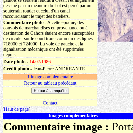
gaulois se seraient rendus à César, l'étranglement
dessiné par un méandre du Lot est percé par un
souterrain routier et celui d'un canal
raccourcissant le trajet des bateliers.
Commentaire photo
- A cette époque, des
convois de marchandises en provenance ou à
destination de Cahors étaient encore susceptibles
de circuler sur le court tronc commun des lignes
718000 et 724000. La voie de gauche et la
signalisation mécanique ont été supprimées
depuis.
Date photo -
14/07/1986
Crédit photo -
Jean-Pierre ANDREANTE
1 image complémentaire
Retour au tableau précédant
Contact
[
Haut de page
]
Images complémentaires
Commentaire image :
Port