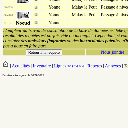
Yonne
Malay le Petit
Passage à nive
PN2895
Yonne
Malay le Petit
Passage à nive
PN2893
Noeud
Yonne
NOE 710
L'ampleur du travail de constitution de la base de données est telle q
résultat des requêtes est parfois vide ou incomplet. Cependant, si vou
constatez des
omissions flagrantes
ou des
inexactitudes patentes
, n'
pas à nous en faire part.
Nous joindre
|
Actualités
|
Inventaire
|
Lignes
|
Repères
|
Annexes
|
T
PO
PLM
Midi
Dernière mise à jour: le 30/11/2023