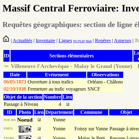
Massif Central Ferroviaire: Inv
Requêtes géographiques: section de ligne é
|
Actualités
|
Inventaire
|
Lignes
|
Repères
|
Annexes
|
T
PO
PLM
Midi
Lo
ID
Sections élémentaires
Villeneuve l'Archevêque - Malay le Grand (Yonne)
704
Date
Evénement
Observations
06/05/1873
Ouverture à tous trafics
Orléans - Châlons
02/10/1938
Fermeture au trafic voyageurs
SNCF
Objet de la section
Nombre
Lien
Passage à Niveau
4
ID
Photo
Lien
Département
Commune
Objet
Noeud
Yonne
NOE 669
Yonne
Foissy sur Vanne
Passage à nive
PN870
Yonne
Malay le Petit
Passage à nive
PN2894