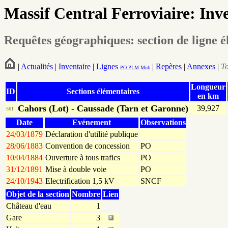
Massif Central Ferroviaire: Inv
Requêtes géographiques: section de ligne é
|
Actualités
|
Inventaire
|
Lignes
|
Repères
|
Annexes
|
T
PO
PLM
Midi
Longueur
ID
Sections élémentaires
en km
Cahors (Lot) - Caussade (Tarn et Garonne)
39,927
561
Date
Evénement
Observations
24/03/1879
Déclaration d'utilité publique
28/06/1883
Convention de concession
PO
10/04/1884
Ouverture à tous trafics
PO
31/12/1891
Mise à double voie
PO
24/10/1943
Electrification 1,5 kV
SNCF
Objet de la section
Nombre
Lien
Château d'eau
1
Gare
3