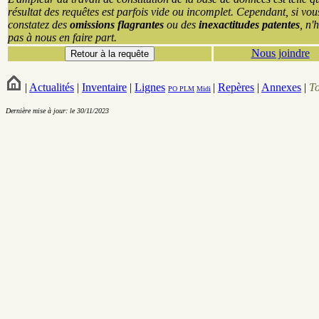
résultat des requêtes est parfois vide ou incomplet. Cependant, si vou
constatez des
omissions flagrantes
ou des
inexactitudes patentes
, n'
pas à nous en faire part.
Nous joindre
|
Actualités
|
Inventaire
|
Lignes
|
Repères
|
Annexes
|
T
PO
PLM
Midi
Dernière mise à jour: le 30/11/2023