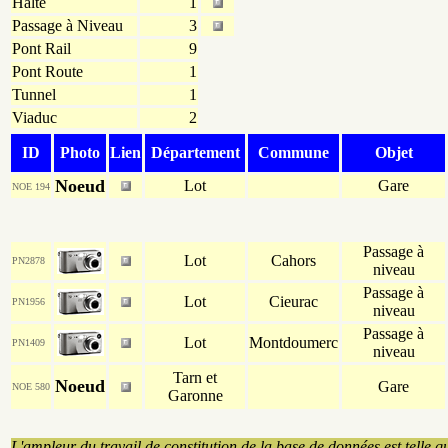
Halte
1
Passage à Niveau
3
Pont Rail
9
Pont Route
1
Tunnel
1
Viaduc
2
ID
Photo
Lien
Département
Commune
Objet
Noeud
Lot
Gare
NOE 194
Passage à
Lot
Cahors
PN2878
niveau
Passage à
Lot
Cieurac
PN1956
niveau
Passage à
Lot
Montdoumerc
PN1409
niveau
Tarn et
Noeud
Gare
NOE 580
Garonne
L'ampleur du travail de constitution de la base de données est telle q