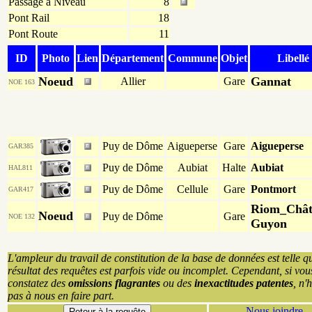
Passage à Niveau
8
Pont Rail
18
Pont Route
11
ID
Photo
Lien
Département
Commune
Objet
Libellé
Noeud
Gannat
Allier
Gare
NOE 163
Puy de Dôme
Aigueperse
Gare
Aigueperse
GAR385
Puy de Dôme
Aubiat
Halte
Aubiat
HAL811
Puy de Dôme
Cellule
Gare
Pontmort
GAR417
Riom_Chât
Noeud
Puy de Dôme
Gare
NOE 132
Guyon
L'ampleur du travail de constitution de la base de données est telle q
résultat des requêtes est parfois vide ou incomplet. Cependant, si vou
constatez des
omissions flagrantes
ou des
inexactitudes patentes
, n'
pas à nous en faire part.
Nous joindre