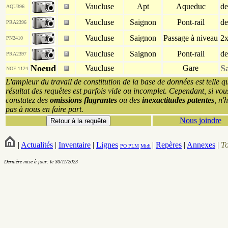
Vaucluse
Apt
Aqueduc
de
AQU396
Vaucluse
Saignon
Pont-rail
de
PRA2396
Vaucluse
Saignon
Passage à niveau
2
PN2410
Vaucluse
Saignon
Pont-rail
de
PRA2397
Noeud
S
Vaucluse
Gare
NOE 1124
L'ampleur du travail de constitution de la base de données est telle q
résultat des requêtes est parfois vide ou incomplet. Cependant, si vou
constatez des
omissions flagrantes
ou des
inexactitudes patentes
, n'
pas à nous en faire part.
Nous joindre
|
Actualités
|
Inventaire
|
Lignes
|
Repères
|
Annexes
|
T
PO
PLM
Midi
Dernière mise à jour: le 30/11/2023