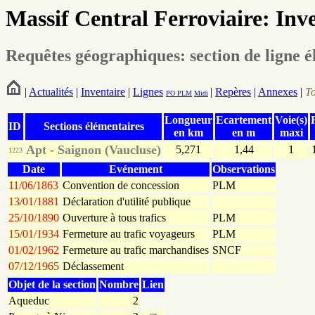
Massif Central Ferroviaire: Inv
Requêtes géographiques: section de ligne 
|
Actualités
|
Inventaire
|
Lignes
|
Repères
|
Annexes
|
T
PO
PLM
Midi
Longueur
Ecartement
Voie(s)
ID
Sections élémentaires
en km
en m
maxi
Apt - Saignon (Vaucluse)
5,271
1,44
1
1223
Date
Evénement
Observations
11/06/1863
Convention de concession
PLM
13/01/1881
Déclaration d'utilité publique
25/10/1890
Ouverture à tous trafics
PLM
15/01/1934
Fermeture au trafic voyageurs
PLM
01/02/1962
Fermeture au trafic marchandises
SNCF
07/12/1965
Déclassement
Objet de la section
Nombre
Lien
Aqueduc
2