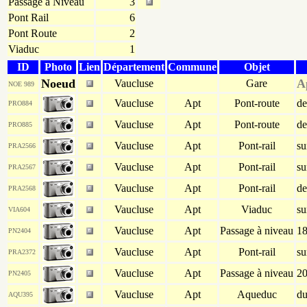
Passage à Niveau
3
Pont Rail
6
Pont Route
2
Viaduc
1
ID
Photo
Lien
Département
Commune
Objet
Noeud
A
Vaucluse
Gare
NOE 989
Vaucluse
Apt
Pont-route
de
PRO884
Vaucluse
Apt
Pont-route
de
PRO885
Vaucluse
Apt
Pont-rail
su
PRA2566
Vaucluse
Apt
Pont-rail
su
PRA2567
Vaucluse
Apt
Pont-rail
de
PRA2568
Vaucluse
Apt
Viaduc
su
VIA604
Vaucluse
Apt
Passage à niveau
1
PN2404
Vaucluse
Apt
Pont-rail
su
PRA2372
Vaucluse
Apt
Passage à niveau
2
PN2405
Vaucluse
Apt
Aqueduc
du
AQU395