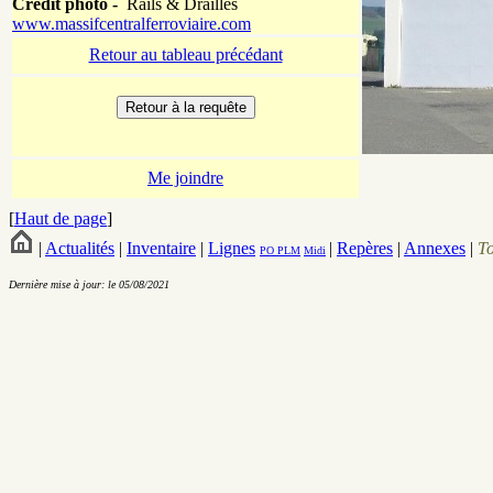
Crédit photo -
Rails & Drailles
www.massifcentralferroviaire.com
Retour au tableau précédant
Me joindre
[
Haut de page
]
|
Actualités
|
Inventaire
|
Lignes
|
Repères
|
Annexes
|
T
PO
PLM
Midi
Dernière mise à jour: le 05/08/2021