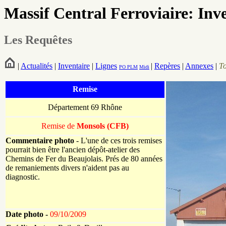
Massif Central Ferroviaire: Inv
Les Requêtes
|
Actualités
|
Inventaire
|
Lignes
|
Repères
|
Annexes
|
T
PO
PLM
Midi
Remise
Département 69 Rhône
Remise de
Monsols (CFB)
Commentaire photo
- L'une de ces trois remises
pourrait bien être l'ancien dépôt-atelier des
Chemins de Fer du Beaujolais. Prés de 80 années
de remaniements divers n'aident pas au
diagnostic.
Date photo -
09/10/2009