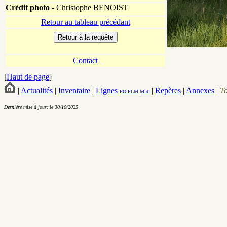
Crédit photo -
Christophe BENOIST
Retour au tableau précédant
Contact
[
Haut de page
]
|
Actualités
|
Inventaire
|
Lignes
|
Repères
|
Annexes
|
T
PO
PLM
Midi
Dernière mise à jour: le 30/10/2025