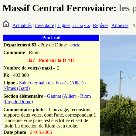
Massif Central Ferroviaire:
les 
|
Actualités
|
Inventaire
|
Lignes
|
Repères
|
Annexes
|
T
PO
PLM
Midi
Pont-rail
Département
63
- Puy de Dôme
carte
Commune
- Riom
327 - Pont sur la D 447
Nombre de voie(s) maxi
- 2
Pk
-
403,800
Ligne
-
Saint Germain des Fossés (Allier) -
Nîmes (Gard)
Section élémentaire
-
Gannat (Allier) - Riom
(Puy de Dôme)
Commentaire photo
- L'ouvrage, reconstruit,
supporte deux voies, dont l'une, correspondant à
l'ancienne voie paire, est électrifiée et sert de
tiroir. La direction de Riom est à droite.
Date photo -
24/05/2006