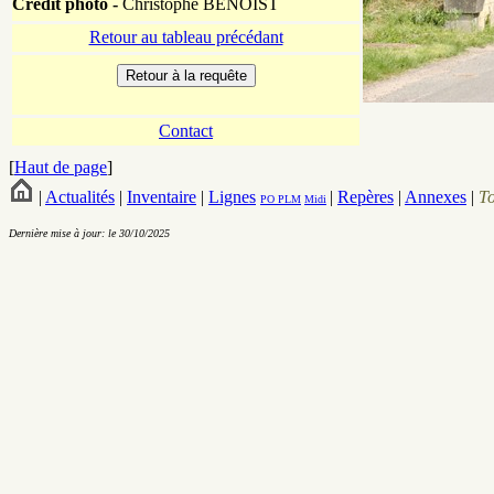
Crédit photo -
Christophe BENOIST
Retour au tableau précédant
Contact
[
Haut de page
]
|
Actualités
|
Inventaire
|
Lignes
|
Repères
|
Annexes
|
T
PO
PLM
Midi
Dernière mise à jour: le 30/10/2025