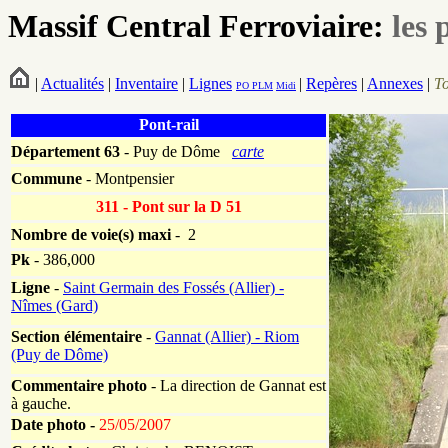
Massif Central Ferroviaire:
les 
|
Actualités
|
Inventaire
|
Lignes
|
Repères
|
Annexes
|
T
PO
PLM
Midi
Pont-rail
Département
63
- Puy de Dôme
carte
Commune
- Montpensier
311 - Pont sur la D 51
Nombre de voie(s) maxi
- 2
Pk
-
386,000
Ligne
-
Saint Germain des Fossés (Allier) -
Nîmes (Gard)
Section élémentaire
-
Gannat (Allier) - Riom
(Puy de Dôme)
Commentaire photo
- La direction de Gannat est
à gauche.
Date photo -
25/05/2007