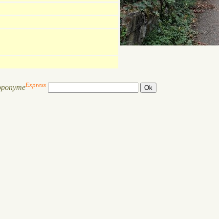
Express
oponyme