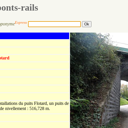
ponts-rails
Express
oponyme
otard
stallations du puits Flotard, un puits de
 de nivellement : 516,728 m.