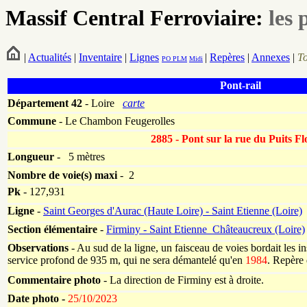
Massif Central Ferroviaire:
les 
|
Actualités
|
Inventaire
|
Lignes
|
Repères
|
Annexes
|
T
PO
PLM
Midi
Pont-rail
Département
42
- Loire
carte
Commune
- Le Chambon Feugerolles
2885 - Pont sur la rue du Puits Fl
Longueur
-
5 mètres
Nombre de voie(s) maxi
- 2
Pk
-
127,931
Ligne
-
Saint Georges d'Aurac (Haute Loire) - Saint Etienne (Loire)
Section élémentaire
-
Firminy - Saint Etienne_Châteaucreux (Loire)
Observations
- Au sud de la ligne, un faisceau de voies bordait les in
service profond de 935 m, qui ne sera démantelé qu'en
1984
. Repère
Commentaire photo
- La direction de Firminy est à droite.
Date photo -
25/10/2023