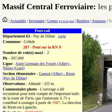
Massif Central Ferroviaire:
les 
|
Actualités
|
Inventaire
|
Lignes
|
Repères
|
Annexes
|
T
PO
PLM
Midi
Pont-rail
Département
63
- Puy de Dôme
carte
Commune
- Cellule
287 - Pont sur la RN 9
Nombre de voie(s) maxi
- 2
Pk
-
397,900
Ligne
-
Saint Germain des Fossés (Allier) -
Nîmes (Gard)
Section élémentaire
-
Gannat (Allier) - Riom
(Puy de Dôme)
Observations
- Altitude : 325 m.
Commentaire photo
- L'ouvrage a été
reconstruit pour tenir compte de l'important trafic
de la
route de Paris
, que l'autoroute A 71 a
contribué à soulager à partir de
1987
. La direction
de Riom est à gauche.