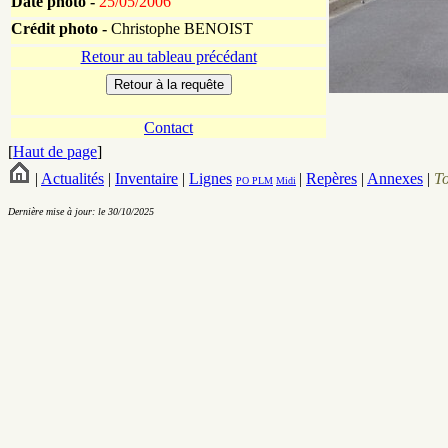
Date photo -
25/05/2006
Crédit photo -
Christophe BENOIST
Retour au tableau précédant
Contact
[
Haut de page
]
|
Actualités
|
Inventaire
|
Lignes
|
Repères
|
Annexes
|
T
PO
PLM
Midi
Dernière mise à jour: le 30/10/2025