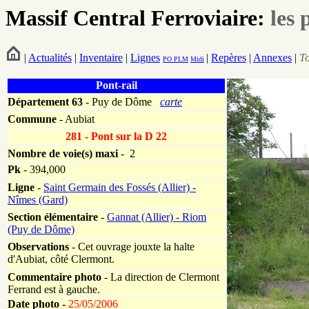
Massif Central Ferroviaire:
les 
|
Actualités
|
Inventaire
|
Lignes
|
Repères
|
Annexes
|
T
PO
PLM
Midi
Pont-rail
Département
63
- Puy de Dôme
carte
Commune
- Aubiat
281 - Pont sur la D 22
Nombre de voie(s) maxi
- 2
Pk
-
394,000
Ligne
-
Saint Germain des Fossés (Allier) -
Nîmes (Gard)
Section élémentaire
-
Gannat (Allier) - Riom
(Puy de Dôme)
Observations
- Cet ouvrage jouxte la halte
d'Aubiat, côté Clermont.
Commentaire photo
- La direction de Clermont
Ferrand est à gauche.
Date photo -
25/05/2006