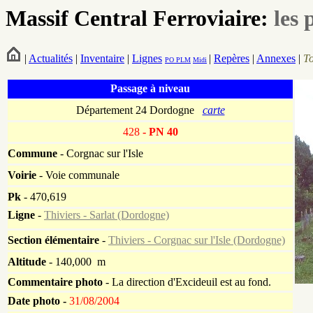
Massif Central Ferroviaire:
les 
|
Actualités
|
Inventaire
|
Lignes
|
Repères
|
Annexes
|
T
PO
PLM
Midi
Passage à niveau
Département 24 Dordogne
carte
428
- PN 40
Commune
- Corgnac sur l'Isle
Voirie
-
Voie communale
Pk
-
470,619
Ligne
-
Thiviers - Sarlat (Dordogne)
Section élémentaire
-
Thiviers - Corgnac sur l'Isle (Dordogne)
Altitude
- 140,000 m
Commentaire photo
- La direction d'Excideuil est au fond.
Date photo -
31/08/2004