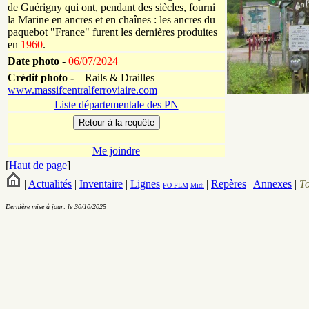
de Guérigny qui ont, pendant des siècles, fourni
la Marine en ancres et en chaînes : les ancres du
paquebot "France" furent les dernières produites
en
1960
.
Date photo -
06/07/2024
Crédit photo -
Rails & Drailles
www.massifcentralferroviaire.com
Liste départementale des PN
Me joindre
[
Haut de page
]
|
Actualités
|
Inventaire
|
Lignes
|
Repères
|
Annexes
|
T
PO
PLM
Midi
Dernière mise à jour: le 30/10/2025