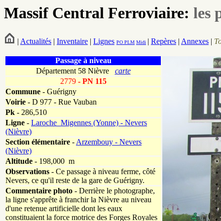
Massif Central Ferroviaire:
les 
|
Actualités
|
Inventaire
|
Lignes
|
Repères
|
Annexes
|
T
PO
PLM
Midi
Passage à niveau
Département 58 Nièvre
carte
2779
- PN 115
Commune
- Guérigny
Voirie
-
D 977 - Rue Vauban
Pk
-
286,510
Ligne
-
Laroche_Migennes (Yonne) - Nevers
(Nièvre)
Section élémentaire
-
Arzembouy - Nevers
(Nièvre)
Altitude
- 198,000 m
Observations
-
Ce passage à niveau ferme, côté
Nevers, ce qu'il reste de la gare de Guérigny.
Commentaire photo
- Derrière le photographe,
la ligne s'apprête à franchir la Nièvre au niveau
d'une retenue artificielle dont les eaux
constituaient la force motrice des Forges Royales