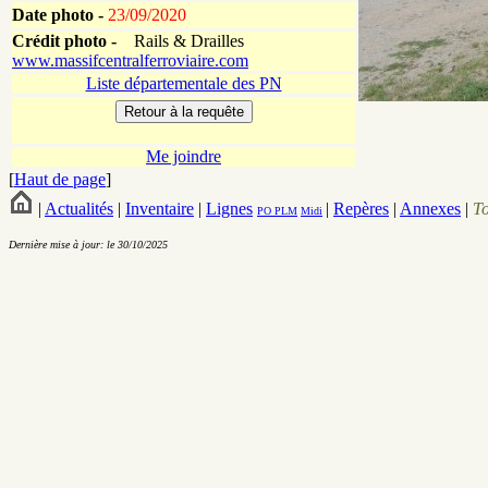
Date photo -
23/09/2020
Crédit photo -
Rails & Drailles
www.massifcentralferroviaire.com
Liste départementale des PN
Me joindre
[
Haut de page
]
|
Actualités
|
Inventaire
|
Lignes
|
Repères
|
Annexes
|
T
PO
PLM
Midi
Dernière mise à jour: le 30/10/2025