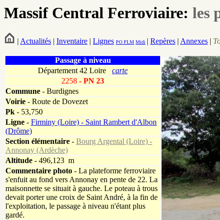
Massif Central Ferroviaire:
les 
|
Actualités
|
Inventaire
|
Lignes
|
Repères
|
Annexes
|
T
PO
PLM
Midi
Passage à niveau
Département 42 Loire
carte
2258
- PN 23
Commune
- Burdignes
Voirie
-
Route de Dovezet
Pk
-
53,750
Ligne
-
Firminy (Loire) - Saint Rambert d'Albon
(Drôme)
Section élémentaire
-
Bourg Argental (Loire) -
Annonay (Ardèche)
Altitude
- 496,123 m
Commentaire photo
- La plateforme ferroviaire
s'enfuit au fond vers Annonay en pente de 22. La
maisonnette se situait à gauche. Le poteau à trous
devait porter une croix de Saint André, à la fin de
l'exploitation, le passage à niveau n'étant plus
gardé.