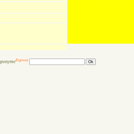
Express
oponyme