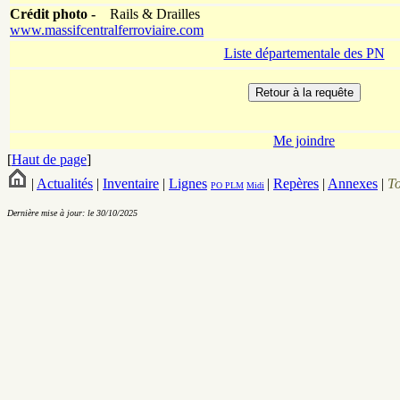
Crédit photo -
Rails & Drailles
www.massifcentralferroviaire.com
Liste départementale des PN
Me joindre
[
Haut de page
]
|
Actualités
|
Inventaire
|
Lignes
|
Repères
|
Annexes
|
T
PO
PLM
Midi
Dernière mise à jour: le 30/10/2025