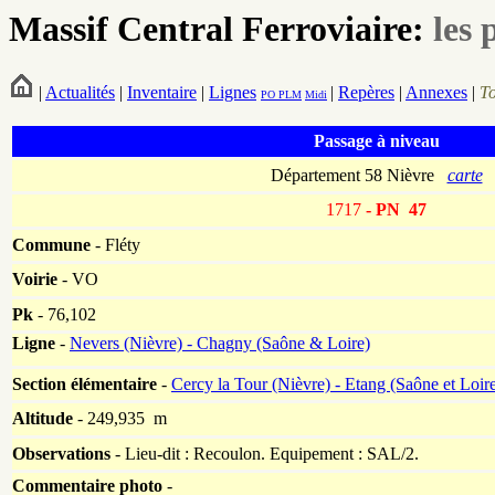
Massif Central Ferroviaire:
les 
|
Actualités
|
Inventaire
|
Lignes
|
Repères
|
Annexes
|
T
PO
PLM
Midi
Passage à niveau
Département 58 Nièvre
carte
1717
- PN 47
Commune
- Fléty
Voirie
-
VO
Pk
-
76,102
Ligne
-
Nevers (Nièvre) - Chagny (Saône & Loire)
Section élémentaire
-
Cercy la Tour (Nièvre) - Etang (Saône et Loir
Altitude
- 249,935 m
Observations
-
Lieu-dit : Recoulon. Equipement : SAL/2.
Commentaire photo
-