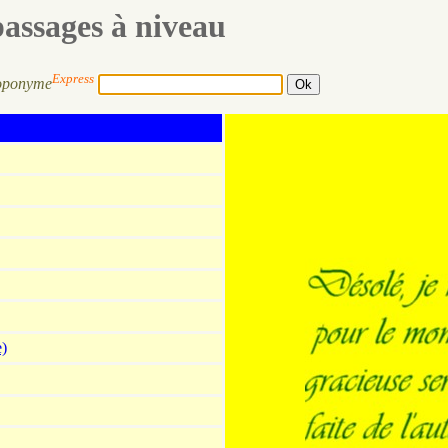
passages à niveau
Express
oponyme
e)