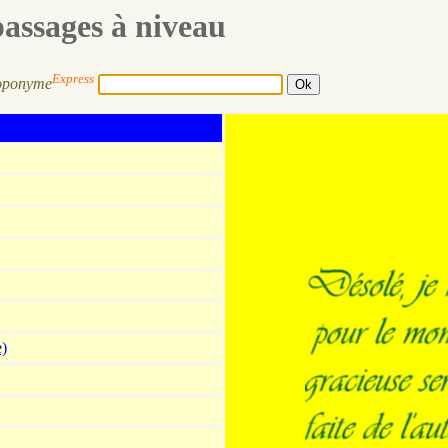
passages à niveau
Express
oponyme
e)