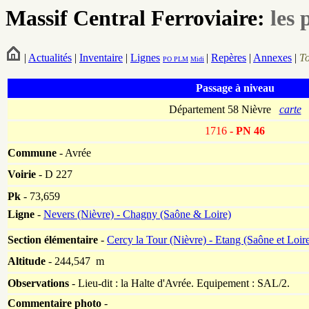
Massif Central Ferroviaire:
les 
|
Actualités
|
Inventaire
|
Lignes
|
Repères
|
Annexes
|
T
PO
PLM
Midi
Passage à niveau
Département 58 Nièvre
carte
1716
- PN 46
Commune
- Avrée
Voirie
-
D 227
Pk
-
73,659
Ligne
-
Nevers (Nièvre) - Chagny (Saône & Loire)
Section élémentaire
-
Cercy la Tour (Nièvre) - Etang (Saône et Loir
Altitude
- 244,547 m
Observations
-
Lieu-dit : la Halte d'Avrée. Equipement : SAL/2.
Commentaire photo
-