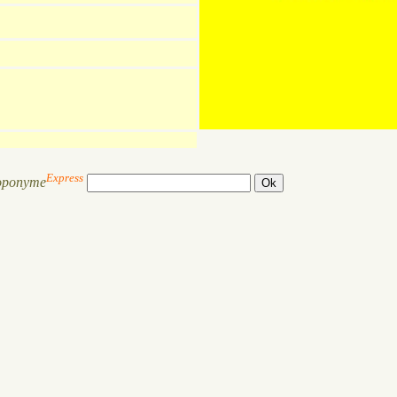
Express
oponyme