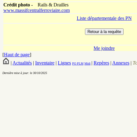
Crédit photo -
Rails & Drailles
www.massifcentralferroviaire.com
Liste départementale des PN
Me joindre
[
Haut de page
]
|
Actualités
|
Inventaire
|
Lignes
|
Repères
|
Annexes
|
T
PO
PLM
Midi
Dernière mise à jour: le 30/10/2025