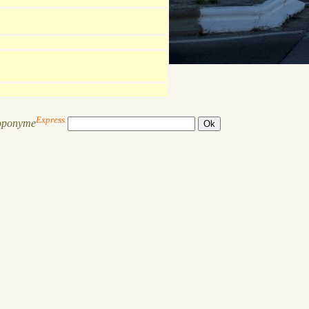
Express
oponyme