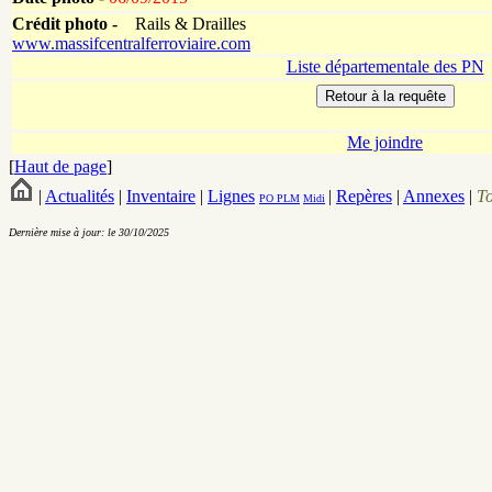
Crédit photo -
Rails & Drailles
www.massifcentralferroviaire.com
Liste départementale des PN
Me joindre
[
Haut de page
]
|
Actualités
|
Inventaire
|
Lignes
|
Repères
|
Annexes
|
T
PO
PLM
Midi
Dernière mise à jour: le 30/10/2025