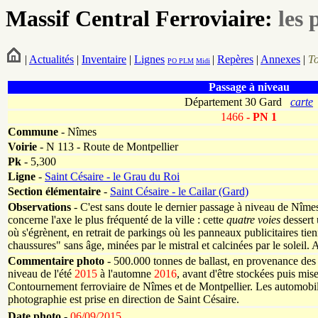
Massif Central Ferroviaire:
les 
|
Actualités
|
Inventaire
|
Lignes
|
Repères
|
Annexes
|
T
PO
PLM
Midi
Passage à niveau
Département 30 Gard
carte
1466
- PN 1
Commune
- Nîmes
Voirie
-
N 113 - Route de Montpellier
Pk
-
5,300
Ligne
-
Saint Césaire - le Grau du Roi
Section élémentaire
-
Saint Césaire - le Cailar (Gard)
Observations
-
C'est sans doute le dernier passage à niveau de Nîmes
concerne l'axe le plus fréquenté de la ville : cette
quatre voies
dessert 
où s'égrènent, en retrait de parkings où les panneaux publicitaires tien
chaussures" sans âge, minées par le mistral et calcinées par le soleil. A
Commentaire photo
- 500.000 tonnes de ballast, en provenance des 
niveau de l'été
2015
à l'automne
2016
, avant d'être stockées puis mis
Contournement ferroviaire de Nîmes et de Montpellier. Les automobili
photographie est prise en direction de Saint Césaire.
Date photo -
06/09/2015