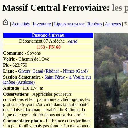
Massif Central Ferroviaire:
les 
|
Actualités
|
Inventaire
|
Lignes
|
Repères
|
Annexes
|
T
PO
PLM
Midi
Passage à niveau
Département 07 Ardèche
carte
1168
- PN 68
Commune
- Soyons
Voirie
-
Chemin de l'Ove
Pk
-
623,750
Ligne
-
Givors_Canal (Rhône) - Nîmes (Gard)
Section élémentaire
-
Saint Péray - la Voulte sur
Rhône (Ardèche)
Altitude
- 108,174 m
Observations
-
Appréciées pour leurs
concrétions et leur patrimoine archéologique, les
grottes de Soyons s'ouvrent dans la partie haute
des falaises dominant la vallée du Rhône et la
ligne de chemin de fer épousant sa rive droite.
Commentaire photo
- La France et ses jardinets
: un peu fouillis, mais pas foutoir. La maisonnette