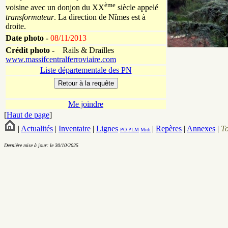
ème
voisine avec un donjon du XX
siècle appelé
transformateur
. La direction de Nîmes est à
droite.
Date photo -
08/11/2013
Crédit photo -
Rails & Drailles
www.massifcentralferroviaire.com
Liste départementale des PN
Me joindre
[
Haut de page
]
|
Actualités
|
Inventaire
|
Lignes
|
Repères
|
Annexes
|
T
PO
PLM
Midi
Dernière mise à jour: le 30/10/2025