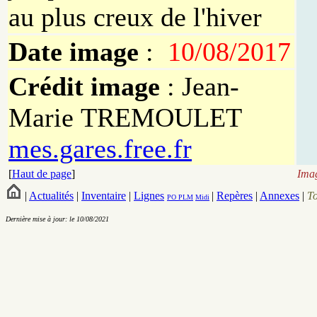
au plus creux de l'hiver
Date image
:
10/08/2017
Crédit image
: Jean-
Marie
TREMOULET
mes.gares.free.fr
[
Haut de page
]
Imag
|
Actualités
|
Inventaire
|
Lignes
|
Repères
|
Annexes
|
T
PO
PLM
Midi
Dernière mise à jour: le 10/08/2021