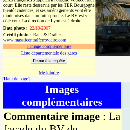
court. Elle reste desservie par les TER Bourgogne
bientôt cadencés, et ses aménagements vont être
modernisés dans un futur proche. Le BV est vu
côté cour. La direction de Lyon est à droite.
Date photo
:
22/10/2007
Crédit photo
:
Rails & Drailles
www.massifcentralferroviaire.com
1 image complémentaire
Liste départementale des gares
Me joindre
[
Haut de page
]
Images
complémentaires
Commentaire image
: La
façade du BV de