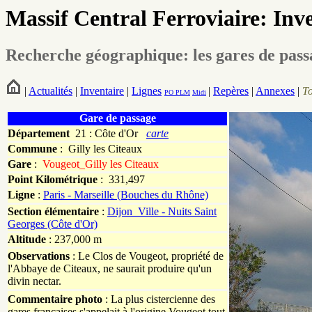
Massif Central Ferroviaire: Inv
Recherche géographique: les gares de pas
|
Actualités
|
Inventaire
|
Lignes
|
Repères
|
Annexes
|
T
PO
PLM
Midi
Gare de passage
Département
21 : Côte d'Or
carte
Commune
:
Gilly les Citeaux
Gare
:
Vougeot_Gilly les Citeaux
Point Kilométrique
: 331,497
Ligne
:
Paris - Marseille (Bouches du Rhône)
Section élémentaire
:
Dijon_Ville - Nuits Saint
Georges (Côte d'Or)
Altitude
: 237,000 m
Observations
: Le Clos de Vougeot, propriété de
l'Abbaye de Citeaux, ne saurait produire qu'un
divin nectar.
Commentaire photo
: La plus cistercienne des
gares françaises s'appelait à l'origine Vougeot tout