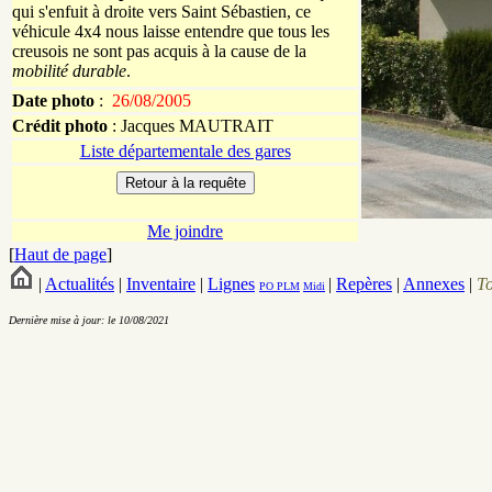
qui s'enfuit à droite vers Saint Sébastien, ce
véhicule 4x4 nous laisse entendre que tous les
creusois ne sont pas acquis à la cause de la
mobilité durable
.
Date photo
:
26/08/2005
Crédit photo
:
Jacques
MAUTRAIT
Liste départementale des gares
Me joindre
[
Haut de page
]
|
Actualités
|
Inventaire
|
Lignes
|
Repères
|
Annexes
|
T
PO
PLM
Midi
Dernière mise à jour: le 10/08/2021