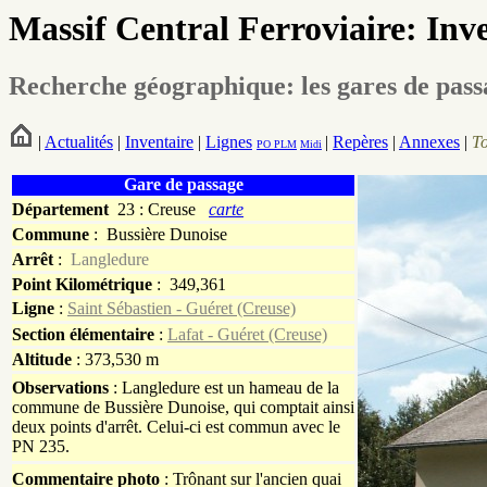
Massif Central Ferroviaire: Inv
Recherche géographique: les gares de pas
|
Actualités
|
Inventaire
|
Lignes
|
Repères
|
Annexes
|
T
PO
PLM
Midi
Gare de passage
Département
23 : Creuse
carte
Commune
:
Bussière Dunoise
Arrêt
:
Langledure
Point Kilométrique
: 349,361
Ligne
:
Saint Sébastien - Guéret (Creuse)
Section élémentaire
:
Lafat - Guéret (Creuse)
Altitude
: 373,530 m
Observations
: Langledure est un hameau de la
commune de Bussière Dunoise, qui comptait ainsi
deux points d'arrêt. Celui-ci est commun avec le
PN 235.
Commentaire photo
: Trônant sur l'ancien quai