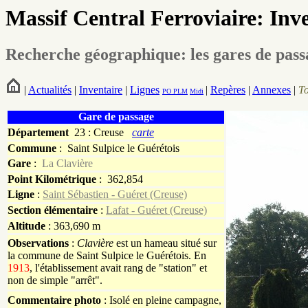
Massif Central Ferroviaire: Inv
Recherche géographique: les gares de pas
|
Actualités
|
Inventaire
|
Lignes
|
Repères
|
Annexes
|
T
PO
PLM
Midi
Gare de passage
Département
23 : Creuse
carte
Commune
:
Saint Sulpice le Guérétois
Gare
:
La Clavière
Point Kilométrique
: 362,854
Ligne
:
Saint Sébastien - Guéret (Creuse)
Section élémentaire
:
Lafat - Guéret (Creuse)
Altitude
: 363,690 m
Observations
:
Clavière
est un hameau situé sur
la commune de Saint Sulpice le Guérétois. En
1913
, l'établissement avait rang de "station" et
non de simple "arrêt".
Commentaire photo
: Isolé en pleine campagne,