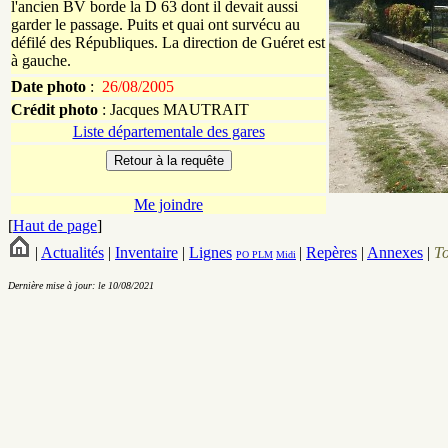
l'ancien BV borde la D 63 dont il devait aussi
garder le passage. Puits et quai ont survécu au
défilé des Républiques. La direction de Guéret est
à gauche.
Date photo
:
26/08/2005
Crédit photo
:
Jacques
MAUTRAIT
Liste départementale des gares
Me joindre
[
Haut de page
]
|
Actualités
|
Inventaire
|
Lignes
|
Repères
|
Annexes
|
T
PO
PLM
Midi
Dernière mise à jour: le 10/08/2021