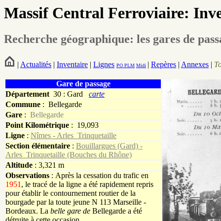
Massif Central Ferroviaire: Inv
Recherche géographique: les gares de pas
|
Actualités
|
Inventaire
|
Lignes
|
Repères
|
Annexes
|
T
PO
PLM
Midi
Gare de passage
Département
30 : Gard
carte
Commune
:
Bellegarde
Gare
:
Bellegarde
Point Kilométrique
: 19,093
Ligne
:
Nîmes - Arles_Trinquetaille
Section élémentaire
:
Bouillargues (Gard) -
Arles_Trinquetaille (Bouches du Rhône)
Altitude
: 3,321 m
Observations
: Après la cessation du trafic en
1951
, le tracé de la ligne a été rapidement repris
pour établir le contournement routier de la
bourgade par la toute jeune N 113 Marseille -
Bordeaux. La
belle gare de
Bellegarde a été
détruite à cette occasion.