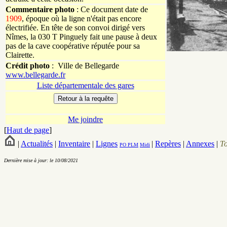
Commentaire photo
: Ce document date de
1909
, époque où la ligne n'était pas encore
électrifiée. En tête de son convoi dirigé vers
Nîmes, la 030 T Pinguely fait une pause à deux
pas de la cave coopérative réputée pour sa
Clairette.
Crédit photo
:
Ville de Bellegarde
www.bellegarde.fr
Liste départementale des gares
Me joindre
[
Haut de page
]
|
Actualités
|
Inventaire
|
Lignes
|
Repères
|
Annexes
|
T
PO
PLM
Midi
Dernière mise à jour: le 10/08/2021