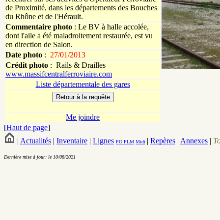
de Proximité, dans les départements des Bouches
du Rhône et de l'Hérault.
Commentaire photo
: Le BV à halle accolée,
dont l'aile a été maladroitement restaurée, est vu
en direction de Salon.
Date photo
:
27/01/2013
Crédit photo
:
Rails & Drailles
www.massifcentralferroviaire.com
Liste départementale des gares
Me joindre
[
Haut de page
]
|
Actualités
|
Inventaire
|
Lignes
|
Repères
|
Annexes
|
T
PO
PLM
Midi
Dernière mise à jour: le 10/08/2021