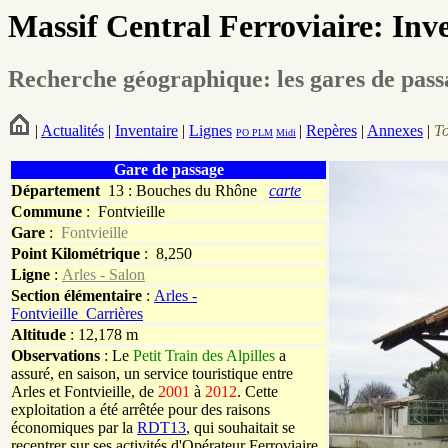
Massif Central Ferroviaire: Inv
Recherche géographique: les gares de pas
|
Actualités
|
Inventaire
|
Lignes
|
Repères
|
Annexes
|
T
PO
PLM
Midi
Gare de passage
Département
13 : Bouches du Rhône
carte
Commune
:
Fontvieille
Gare
:
Fontvieille
Point Kilométrique
: 8,250
Ligne
:
Arles - Salon
Section élémentaire
:
Arles -
Fontvieille_Carrières
Altitude
: 12,178 m
Observations
: Le
Petit Train des Alpilles
a
assuré, en saison, un service touristique entre
Arles et Fontvieille, de
2001
à
2012
. Cette
exploitation a été arrêtée pour des raisons
économiques par la
RDT13
, qui souhaitait se
recentrer sur ses activités d'Opérateur Ferroviaire