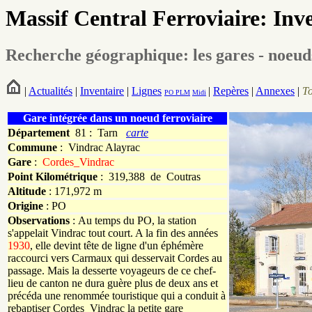
Massif Central Ferroviaire: Inv
Recherche géographique: les gares - noeud
|
Actualités
|
Inventaire
|
Lignes
|
Repères
|
Annexes
|
T
PO
PLM
Midi
Gare intégrée dans un noeud ferroviaire
Département
81 : Tarn
carte
Commune
:
Vindrac Alayrac
Gare
:
Cordes_Vindrac
Point Kilométrique
: 319,388 de Coutras
Altitude
: 171,972 m
Origine
: PO
Observations
: Au temps du PO, la station
s'appelait Vindrac tout court. A la fin des années
1930
, elle devint tête de ligne d'un éphémère
raccourci vers Carmaux qui desservait Cordes au
passage. Mais la desserte voyageurs de ce chef-
lieu de canton ne dura guère plus de deux ans et
précéda une renommée touristique qui a conduit à
rebaptiser Cordes_Vindrac la petite gare