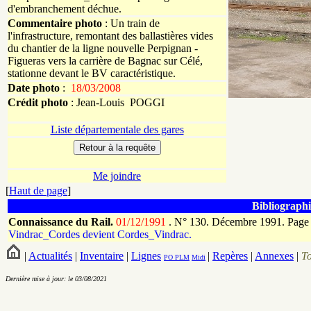
d'embranchement déchue.
Commentaire photo
: Un train de
l'infrastructure, remontant des ballastières vides
du chantier de la ligne nouvelle Perpignan -
Figueras vers la carrière de Bagnac sur Célé,
stationne devant le BV caractéristique.
Date photo
:
18/03/2008
Crédit photo
:
Jean-Louis
POGGI
Liste départementale des gares
Me joindre
[
Haut de page
]
Bibliographi
Connaissance du Rail.
01/12/1991
.
N° 130. Décembre 1991. Page 
Vindrac_Cordes devient Cordes_Vindrac.
|
Actualités
|
Inventaire
|
Lignes
|
Repères
|
Annexes
|
T
PO
PLM
Midi
Dernière mise à jour: le 03/08/2021