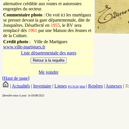
alternative crédible aux routes et autoroutes
engorgées du secteur.
Commentaire photo
: On voit ici les martégaux
se presser devant la gare départementale, dite de
Jonquières. Désaffecté en
1955
, le BV sera
remplacé dès
1961
par une Maison des Jeunes et
de la Culture.
Crédit photo
:
Ville de Martigues
www.ville-martigues.fr
Liste départementale des gares
Me joindre
[
Haut de page
]
|
Actualités
|
Inventaire
|
Lignes
|
Repères
|
Annexes
|
T
PO
PLM
Midi
Dernière mise à jour: le 03/08/2021