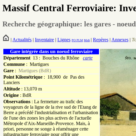
Massif Central Ferroviaire: Inv
Recherche géographique: les gares - noeud
|
Actualités
|
Inventaire
|
Lignes
|
Repères
|
Annexes
|
T
PO
PLM
Midi
Gare intégrée dans un noeud ferroviaire
Département
13 : Bouches du Rhône
carte
Commune
:
Martigues
Gare
:
Martigues (BdR)
Point Kilométrique
: 18,900 de Pas des
Lanciers
Altitude
: 13,070 m
Origine
: BdR
Observations
: La fermeture au trafic des
voyageurs de la ligne de la rive sud de l'Etang de
Berre a précédé l'industrialisation et l'urbanisation
de l'une des zones les plus actives de l'actuelle
Métropole d'Aix-Marseille-Provence. Mais, à
priori, personne ne songe à réaménager cette
infrastructure ferroviaire pour offrir une