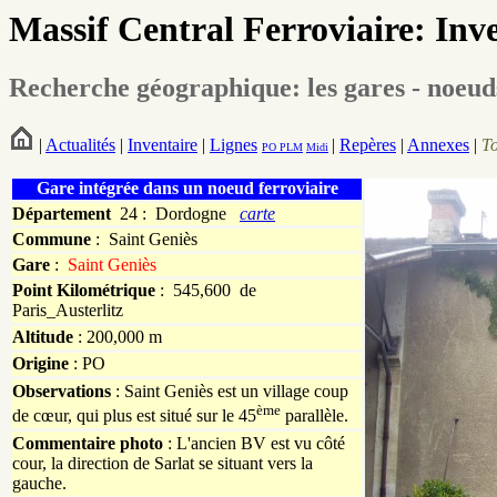
Massif Central Ferroviaire: Inv
Recherche géographique: les gares - noeud
|
Actualités
|
Inventaire
|
Lignes
|
Repères
|
Annexes
|
T
PO
PLM
Midi
Gare intégrée dans un noeud ferroviaire
Département
24 : Dordogne
carte
Commune
:
Saint Geniès
Gare
:
Saint Geniès
Point Kilométrique
: 545,600 de
Paris_Austerlitz
Altitude
: 200,000 m
Origine
: PO
Observations
: Saint Geniès est un village coup
ème
de cœur, qui plus est situé sur le 45
parallèle.
Commentaire photo
: L'ancien BV est vu côté
cour, la direction de Sarlat se situant vers la
gauche.