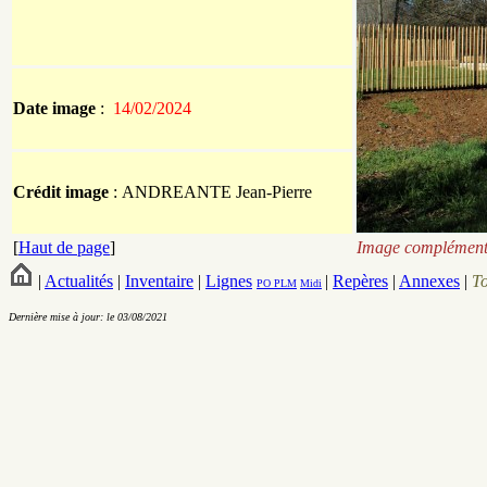
Date image
:
14/02/2024
Crédit image
: ANDREANTE Jean-Pierre
[
Haut de page
]
Image complémenta
|
Actualités
|
Inventaire
|
Lignes
|
Repères
|
Annexes
|
T
PO
PLM
Midi
Dernière mise à jour: le 03/08/2021