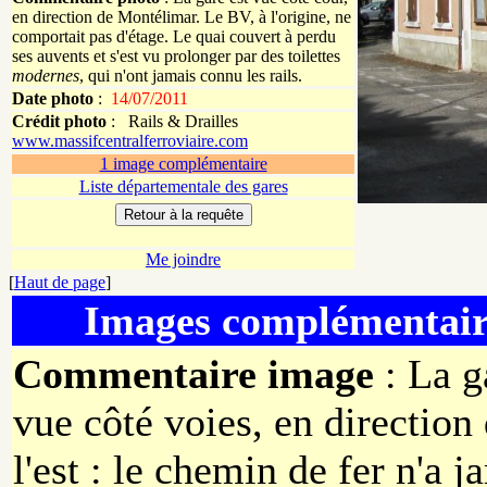
en direction de Montélimar. Le BV, à l'origine, ne
comportait pas d'étage. Le quai couvert à perdu
ses auvents et s'est vu prolonger par des toilettes
modernes
, qui n'ont jamais connu les rails.
Date photo
:
14/07/2011
Crédit photo
:
Rails & Drailles
www.massifcentralferroviaire.com
1 image complémentaire
Liste départementale des gares
Me joindre
[
Haut de page
]
Images complémentair
Commentaire image
: La g
vue côté voies, en direction
l'est : le chemin de fer n'a j