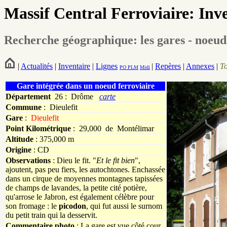
Massif Central Ferroviaire: Inv
Recherche géographique: les gares - noeud
|
Actualités
|
Inventaire
|
Lignes
|
Repères
|
Annexes
|
T
PO
PLM
Midi
Gare intégrée dans un noeud ferroviaire
Département
26 : Drôme
carte
Commune
:
Dieulefit
Gare
:
Dieulefit
Point Kilométrique
: 29,000 de Montélimar
Altitude
: 375,000 m
Origine
: CD
Observations
: Dieu le fit. "
Et le fit bien
",
ajoutent, pas peu fiers, les autochtones. Enchassée
dans un cirque de moyennes montagnes tapissées
de champs de lavandes, la petite cité potière,
qu'arrose le Jabron, est également célèbre pour
son fromage : le
picodon
, qui fut aussi le surnom
du petit train qui la desservit.
Commentaire photo
: La gare est vue côté cour,