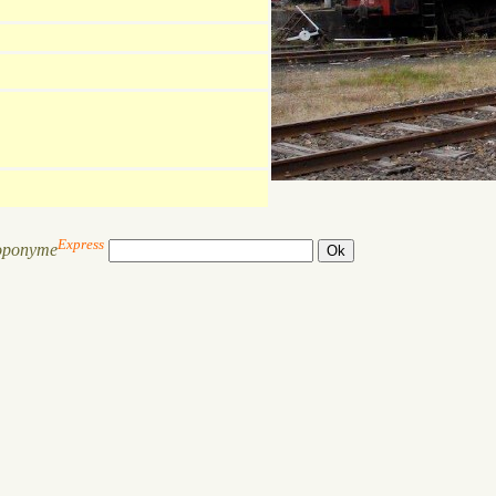
Express
oponyme