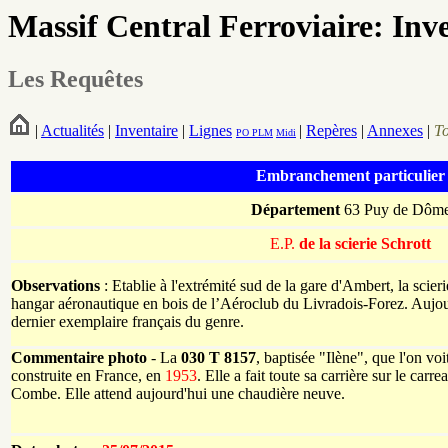
Massif Central Ferroviaire: Inv
Les Requêtes
|
Actualités
|
Inventaire
|
Lignes
|
Repères
|
Annexes
|
T
PO
PLM
Midi
Embranchement particulier
Département
63 Puy de Dôm
E.P.
de la scierie Schrott
Observations
: Etablie à l'extrémité sud de la gare d'Ambert, la scier
hangar aéronautique en bois de l’Aéroclub du Livradois-Forez. Aujourd
dernier exemplaire français du genre.
Commentaire photo
- La
030 T 8157
, baptisée "Ilène", que l'on voi
construite en France, en
1953
. Elle a fait toute sa carrière sur le car
Combe. Elle attend aujourd'hui une chaudière neuve.