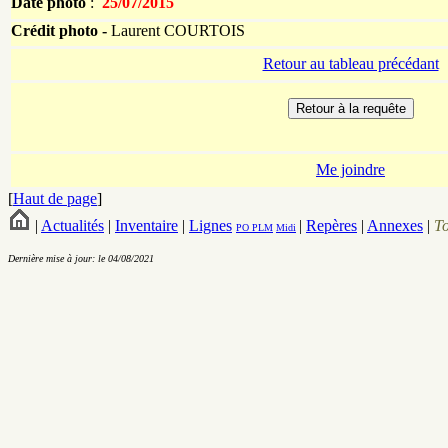
Date photo
:
25/07/2015
Crédit photo -
Laurent COURTOIS
Retour au tableau précédant
Me joindre
[
Haut de page
]
|
Actualités
|
Inventaire
|
Lignes
|
Repères
|
Annexes
|
T
PO
PLM
Midi
Dernière mise à jour: le 04/08/2021