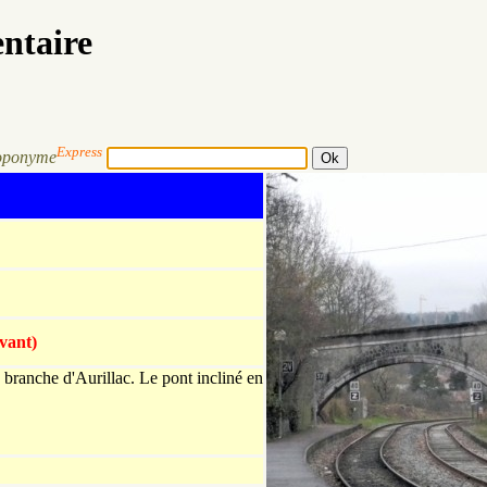
entaire
Express
oponyme
rvant)
 la branche d'Aurillac. Le pont incliné en