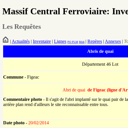
Massif Central Ferroviaire: Inv
Les Requêtes
|
Actualités
|
Inventaire
|
Lignes
|
Repères
|
Annexes
|
T
PO
PLM
Midi
Abris de quai
Département 46 Lot
Commune
- Figeac
Abri de quai
de Figeac (ligne d'A
Commentaire photo
- Il s'agit de l'abri implanté sur le quai pair de
arrière plan rend d'ailleurs le site reconnaissable entre tous.
Date photo -
20/02/2014