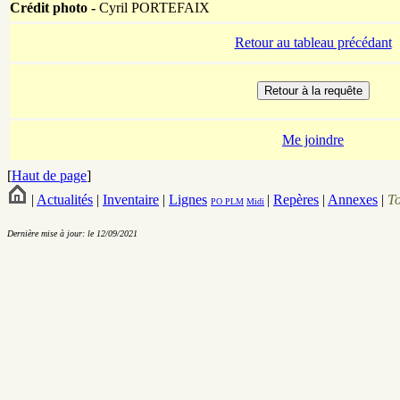
Crédit photo -
Cyril PORTEFAIX
Retour au tableau précédant
Me joindre
[
Haut de page
]
|
Actualités
|
Inventaire
|
Lignes
|
Repères
|
Annexes
|
T
PO
PLM
Midi
Dernière mise à jour: le 12/09/2021