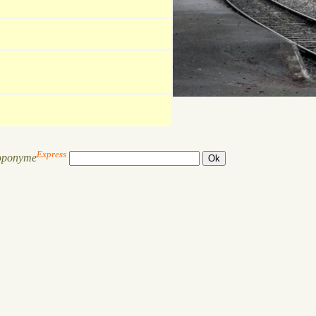
Express
oponyme